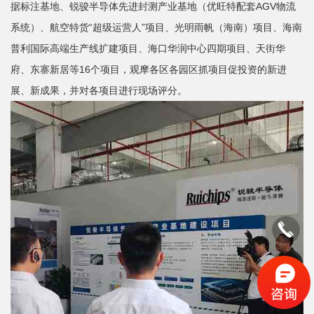
据标注基地、锐骏半导体先进封测产业基地（优旺特配套AGV物流
系统）、航空特货“超级运营人”项目、光明雨帆（海南）项目、海南
普利国际高端生产线扩建项目、海口华润中心四期项目、天街华
府、东寨新居等16个项目，观摩各区各园区抓项目促投资的新进
展、新成果，并对各项目进行现场评分。