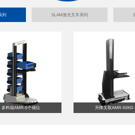
系列
SLAM激光叉车系列
多料箱AMR-5个储位
升降叉取AMR-50KG